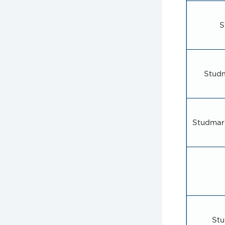
S
Studm
Studmark
Stu