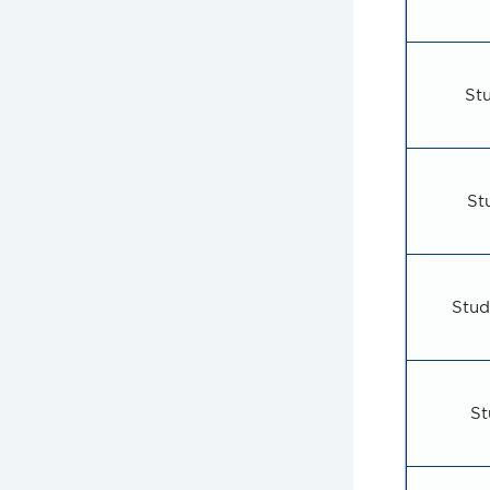
St
St
Stud
St