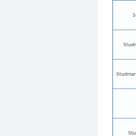
S
Studm
Studmark
Stu