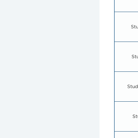
St
St
Stud
St